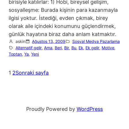
birisiyle katılırlar: 1) Hobi, bireysel gelişim,
sosyalleşme: Burada kişinin para kazanmayla
ilgisi yoktur. İstediği, evden çıkmak, birey
olarak aile içindeki konumunu güçlendirmek,
günlük hayatına biraz daha anlam katmaktır.
askin
Ağustos 13, 2009
Sosyal Medya Pazarlama
Alternatif gelir
, 
Ama
, 
Beri
, 
Bir
, 
Bu
, 
Ek
, 
Ek gelir
, 
Motive
, 
Toptan
, 
Ya
, 
Yeni
1
2
Sonraki sayfa
Proudly Powered by
WordPress