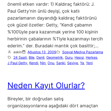
önemli etken vardır: 1) Kaldıraç faktörü: J.
Paul Getty’nin ünlü deyişi, çok katlı
pazarlamanın dayandığı kaldıraç faktörünü
çok güzel özetler: Getty, “Kendi çabamın
%100’üyle para kazanmak yerine 100 kişinin
herbirinin çabalarının %1’iyle kazanmayı tercih
ederim.” der. Buradaki mantık çok basittir;…
askin
Ağustos 13, 2009
Sosyal Medya Pazarlama
24 Saati
, 
Bile
, 
Denli
, 
Geometrik
, 
Guru
, 
Hepsi
, 
Herkes
, 
J Paul Getty
, 
Kendi
, 
Nin
, 
Onu
, 
Sanki
, 
Seviye
, 
Ya
, 
Yeni
Neden Kayıt Olurlar?
Bireyler, bir doğrudan satış
organizasyonlarına aşağıdaki dört amaçtan