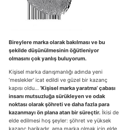
Bireylere marka olarak bakılması ve bu
ş
ekilde dü
ş
ünülmesinin ö
ğ
ütleniyor
olmasını çok yanlı
ş
buluyorum.
Kişisel marka danışmanlığı adında yeni
‘meslekler’ icat edildi ve güzel bir kazanç
kapısı oldu…
‘Ki
ş
isel marka yaratma’ çabası
insanı mutsuzlu
ğ
a sürükleyen ve odak
noktası olarak
ş
öhreti ve daha fazla para
kazanmayı ön plana atan bir süreçtir.
İkisi de
elde edilmesi hoş şeyler: şöhret ve yüksek
kazanç harikadır, ama marka olmak için elde