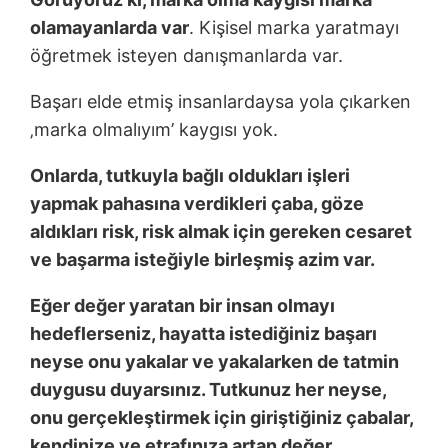
olamayanlarda var
. Kişisel marka yaratmayı
öğretmek isteyen danışmanlarda var.
Başarı elde etmiş insanlardaysa yola çıkarken
‚marka olmalıyım’ kaygısı yok.
Onlarda, tutkuyla ba
ğ
lı oldukları i
ş
leri
yapmak pahasına verdikleri çaba, göze
aldıkları risk, risk almak için gereken cesaret
ve ba
ş
arma iste
ğ
iyle birle
ş
mi
ş
azim var.
Eğer değer yaratan bir insan olmayı
hedeflerseniz, hayatta istediğiniz başarı
neyse onu yakalar ve yakalarken de tatmin
duygusu duyarsınız. Tutkunuz her neyse,
onu gerçekleştirmek için giriştiğiniz çabalar,
kendinize ve etrafınıza artan değer