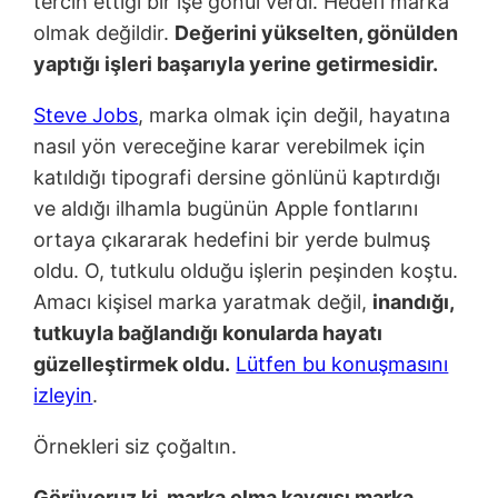
tercih ettiği bir işe gönül verdi. Hedefi marka
olmak değildir.
De
ğ
erini yükselten, gönülden
yaptı
ğ
ı i
ş
leri ba
ş
arıyla yerine getirmesidir.
Steve Jobs
, marka olmak için değil, hayatına
nasıl yön vereceğine karar verebilmek için
katıldığı tipografi dersine gönlünü kaptırdığı
ve aldığı ilhamla bugünün Apple fontlarını
ortaya çıkararak hedefini bir yerde bulmuş
oldu. O, tutkulu olduğu işlerin peşinden koştu.
Amacı kişisel marka yaratmak değil,
inandı
ğ
ı,
tutkuyla ba
ğ
landı
ğ
ı konularda hayatı
güzelle
ş
tirmek oldu.
Lütfen bu konuşmasını
izleyin
.
Örnekleri siz çoğaltın.
Görüyoruz ki, marka olma kaygısı marka