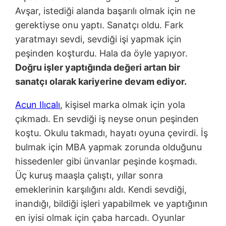
Avşar, istediği alanda başarılı olmak için ne
gerektiyse onu yaptı. Sanatçı oldu. Fark
yaratmayı sevdi, sevdiği işi yapmak için
peşinden koşturdu. Hala da öyle yapıyor.
Do
ğ
ru i
ş
ler yaptı
ğ
ında de
ğ
eri artan bir
sanatçı olarak kariyerine devam ediyor.
Acun Ilıcalı
, kişisel marka olmak için yola
çıkmadı. En sevdiği iş neyse onun peşinden
koştu. Okulu takmadı, hayatı oyuna çevirdi. İş
bulmak için MBA yapmak zorunda olduğunu
hissedenler gibi ünvanlar peşinde koşmadı.
Üç kuruş maaşla çalıştı, yıllar sonra
emeklerinin karşılığını aldı. Kendi sevdiği,
inandığı, bildiği işleri yapabilmek ve yaptığının
en iyisi olmak için çaba harcadı. Oyunlar