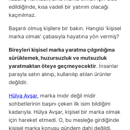
edildiğinde, kısa vadeli bir yatırım olacağı
kaçınılmaz.
Başarılı olmuş kişilere bir bakın. Hangisi ‘kişisel
marka olmak’ çabasıyla hayatına yön vermiş?
Bireyleri ki
ş
isel marka yaratma çılgınlı
ğ
ına
sürüklemek, huzursuzluk ve mutsuzluk
yaratmaktan öteye geçmeyecektir
. İnsanlar
parayla satın alınıp, kullanılıp atılan ürünler
değildir.
Hülya Avşar
, marka mıdır değil midir
sohbetlerinin başını çeken ilk isim bildiğim
kadarıyla. Hülya Avşar, kişisel bir marka olmak
için hareket etmedi. O, bu mesleğe girdiğinde
kişisel marka konusu gündem dahi değildi.