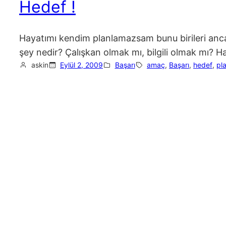
Hedef !
Hayatımı kendim planlamazsam bunu birileri ancak
şey nedir? Çalışkan olmak mı, bilgili olmak mı? H
askin
Eylül 2, 2009
Başarı
amaç
, 
Başarı
, 
hedef
, 
pl