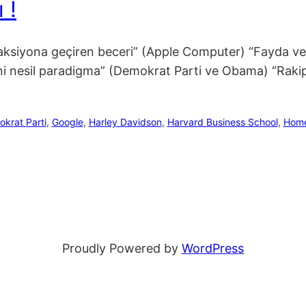
 !
 aksiyona geçiren beceri” (Apple Computer) “Fayda ve 
eni nesil paradigma” (Demokrat Parti ve Obama) “Rakiple
krat Parti
, 
Google
, 
Harley Davidson
, 
Harvard Business School
, 
Home
Proudly Powered by
WordPress