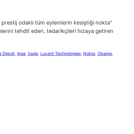
prestij odaklı tüm eylemlerin kesiştiği nokta”
rini tehdit eden, tedarikçileri hizaya getiren
 Depot
, 
Ikea
, 
Irade
, 
Lucent Technologies
, 
Nokta
, 
Obama
, 