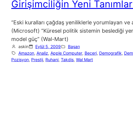
Girişimciliğin Yeni Tanımları
“Eski kuralları çağdaş yeniliklerle yorumlayan ve
(Microsoft) “Küresel politik sistemin beslediği y
model güç” (Wal-Mart)
askin
Eylül 5, 2009
Başarı
Amazon
, 
Analiz
, 
Apple Computer
, 
Beceri
, 
Demografik
, 
Demo
Pozisyon
, 
Prestij
, 
Ruhani
, 
Takdis
, 
Wal Mart