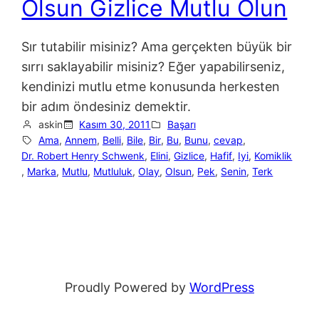
Olsun Gizlice Mutlu Olun
Sır tutabilir misiniz? Ama gerçekten büyük bir
sırrı saklayabilir misiniz? Eğer yapabilirseniz,
kendinizi mutlu etme konusunda herkesten
bir adım öndesiniz demektir.
askin
Kasım 30, 2011
Başarı
Ama
, 
Annem
, 
Belli
, 
Bile
, 
Bir
, 
Bu
, 
Bunu
, 
cevap
, 
Dr. Robert Henry Schwenk
, 
Elini
, 
Gizlice
, 
Hafif
, 
Iyi
, 
Komiklik
, 
Marka
, 
Mutlu
, 
Mutluluk
, 
Olay
, 
Olsun
, 
Pek
, 
Senin
, 
Terk
Proudly Powered by
WordPress