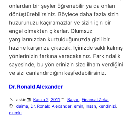
onlardan bir şeyler öğrenebilir ya da onları
dönüştürebilirsiniz. Böylece daha fazla sizin
huzurunuzu kaçıramazlar ve sizin için bir
engel olmaktan çıkarlar. Olumsuz
yargılarınızdan kurtulduğunuzda gizli bir
hazine karşınıza çıkacak. İçinizde saklı kalmış
yönlerinizin farkına varacaksınız. Farkındalık
sayesinde, bu yönlerinizin size ilham verdiğini
ve sizi canlandırdığını keşfedebilirsiniz.
Dr. Ronald Alexander
askin
Kasım 2, 2011
Başarı
, 
Finansal Zeka
daima
, 
Dr. Ronald Alexander
, 
emin
, 
Insan
, 
kendinizi
, 
olumlu