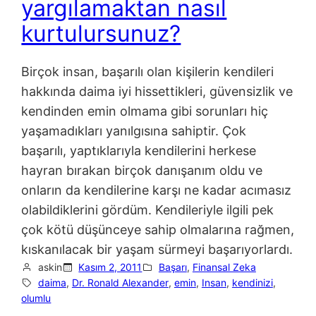
yargılamaktan nasıl
kurtulursunuz?
Birçok insan, başarılı olan kişilerin kendileri
hakkında daima iyi hissettikleri, güvensizlik ve
kendinden emin olmama gibi sorunları hiç
yaşamadıkları yanılgısına sahiptir. Çok
başarılı, yaptıklarıyla kendilerini herkese
hayran bırakan birçok danışanım oldu ve
onların da kendilerine karşı ne kadar acımasız
olabildiklerini gördüm. Kendileriyle ilgili pek
çok kötü düşünceye sahip olmalarına rağmen,
kıskanılacak bir yaşam sürmeyi başarıyorlardı.
askin
Kasım 2, 2011
Başarı
, 
Finansal Zeka
daima
, 
Dr. Ronald Alexander
, 
emin
, 
Insan
, 
kendinizi
, 
olumlu