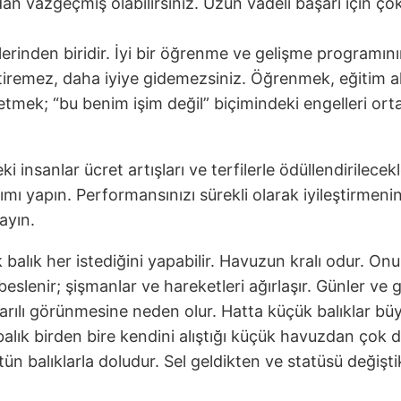
an vazgeçmiş olabilirsiniz. Uzun vadeli başarı için ço
enlerinden biridir. İyi bir öğrenme ve gelişme program
liştiremez, daha iyiye gidemezsiniz. Öğrenmek, eğitim 
tmek; “bu benim işim değil” biçimindeki engelleri or
nsanlar ücret artışları ve terfilerle ödüllendirilecekle
ı yapın. Performansınızı sürekli olarak iyileştirmenin
ayın.
balık her istediğini yapabilir. Havuzun kralı odur. O
 beslenir; şişmanlar ve hareketleri ağırlaşır. Günler v
arılı görünmesine neden olur. Hatta küçük balıklar büyü
balık birden bire kendini alıştığı küçük havuzdan çok 
n balıklarla doludur. Sel geldikten ve statüsü değişti