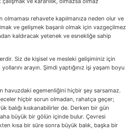
k çalışmak ve kararlılık, olmazsa olmaz
ının olmaması rehavete kapılmanıza neden olur ve
almak ve gelişmek başarılı olmak için vazgeçilmez
tadan kaldıracak yetenek ve esnekliğe sahip
rdir. Siz de kişisel ve mesleki gelişiminiz için
 yollarını arayın. Şimdi yaptığınız işi yaşam boyu
nun havuzdaki egemenliğini hiçbir şey sarsamaz.
e geceler hiçbir sorun olmadan, rahatça geçer;
k balığı kıskanabilirler de. Derken bir gün
daha büyük bir gölün içinde bulur. Çevresi
kten kısa bir süre sonra büyük balık, başka bir