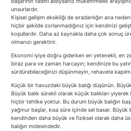
başarının tadını aldıysanız mükemmellik arayışınd
unsurlardır.
Kişisel gelişim eksikliği de sıradanlığın ana ned
hiçbir şekilde zorlanmadığınız için kendinizi ge
koşullardır. Daha az kaynakla daha çok sonuç üre
olmanızı gerektirir.
Ekonomi iyiye doğru giderken en yetenekli, en zeki i
biraz para ve zaman harcayın; kendinize bu yatırım
sürdürebileceğinizi düşünmeyin, rehavete kapılm
Küçük bir havuzdaki büyük balığı düşünün. Büyük 
Büyük balık sürekli olarak küçük balıkları yiyerek
hiçbir tehlike yoktur. Bu durum büyük balığın baş
yağmur başlar, kısa süre içinde sel basar. Büyük 
kendinden daha büyük ve fiziksel olarak daha üstü
balığın midesindedir.