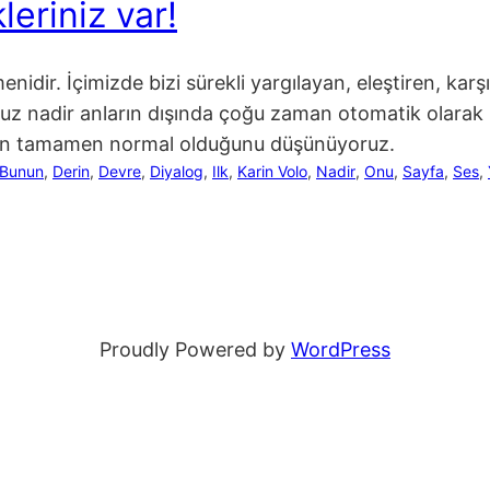
leriniz var!
nidir. İçimizde bizi sürekli yargılayan, eleştiren, kar
uz nadir anların dışında çoğu zaman otomatik olarak
unun tamamen normal olduğunu düşünüyoruz.
Bunun
, 
Derin
, 
Devre
, 
Diyalog
, 
Ilk
, 
Karin Volo
, 
Nadir
, 
Onu
, 
Sayfa
, 
Ses
, 
Proudly Powered by
WordPress