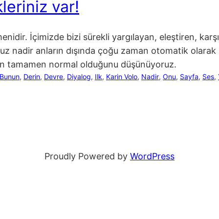
leriniz var!
nidir. İçimizde bizi sürekli yargılayan, eleştiren, kar
uz nadir anların dışında çoğu zaman otomatik olarak
unun tamamen normal olduğunu düşünüyoruz.
Bunun
, 
Derin
, 
Devre
, 
Diyalog
, 
Ilk
, 
Karin Volo
, 
Nadir
, 
Onu
, 
Sayfa
, 
Ses
, 
Proudly Powered by
WordPress