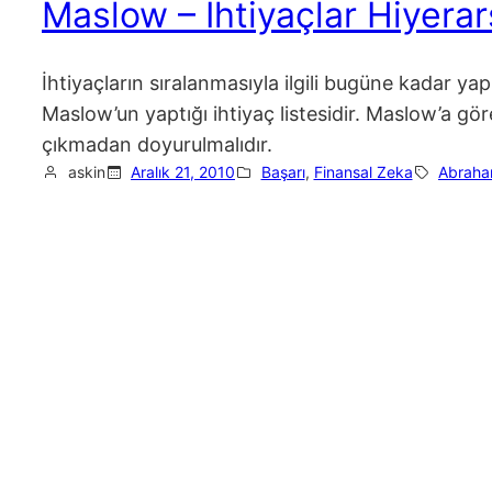
Maslow – İhtiyaçlar Hiyerarş
İhtiyaçların sıralanmasıyla ilgili bugüne kadar 
Maslow’un yaptığı ihtiyaç listesidir. Maslow’a göre
çıkmadan doyurulmalıdır.
askin
Aralık 21, 2010
Başarı
, 
Finansal Zeka
Abraha