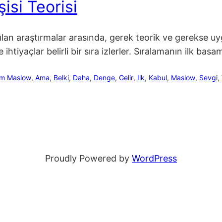
isi Teorisi
yapılan araştırmalar arasında, gerek teorik ve gerekse
 ihtiyaçlar belirli bir sıra izlerler. Sıralamanın ilk ba
m Maslow
, 
Ama
, 
Belki
, 
Daha
, 
Denge
, 
Gelir
, 
Ilk
, 
Kabul
, 
Maslow
, 
Sevgi
, 
Proudly Powered by
WordPress