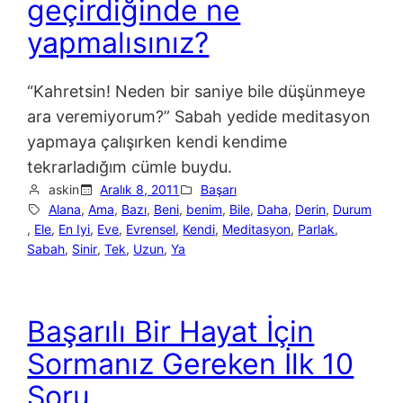
geçirdiğinde ne
yapmalısınız?
“Kahretsin! Neden bir saniye bile düşünmeye
ara veremiyorum?” Sabah yedide meditasyon
yapmaya çalışırken kendi kendime
tekrarladığım cümle buydu.
askin
Aralık 8, 2011
Başarı
Alana
, 
Ama
, 
Bazı
, 
Beni
, 
benim
, 
Bile
, 
Daha
, 
Derin
, 
Durum
, 
Ele
, 
En Iyi
, 
Eve
, 
Evrensel
, 
Kendi
, 
Meditasyon
, 
Parlak
, 
Sabah
, 
Sinir
, 
Tek
, 
Uzun
, 
Ya
Başarılı Bir Hayat İçin
Sormanız Gereken İlk 10
Soru