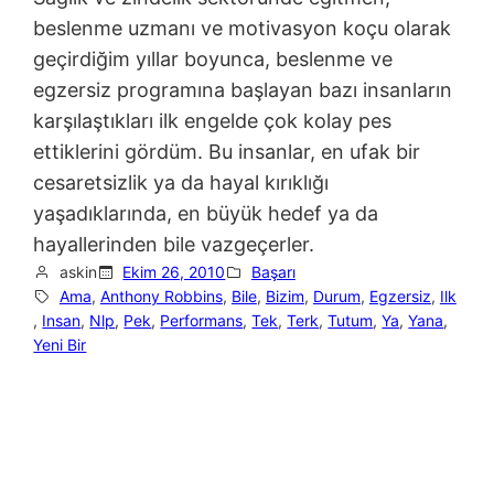
beslenme uzmanı ve motivasyon koçu olarak
geçirdiğim yıllar boyunca, beslenme ve
egzersiz programına başlayan bazı insanların
karşılaştıkları ilk engelde çok kolay pes
ettiklerini gördüm. Bu insanlar, en ufak bir
cesaretsizlik ya da hayal kırıklığı
yaşadıklarında, en büyük hedef ya da
hayallerinden bile vazgeçerler.
askin
Ekim 26, 2010
Başarı
Ama
, 
Anthony Robbins
, 
Bile
, 
Bizim
, 
Durum
, 
Egzersiz
, 
Ilk
, 
Insan
, 
Nlp
, 
Pek
, 
Performans
, 
Tek
, 
Terk
, 
Tutum
, 
Ya
, 
Yana
, 
Yeni Bir