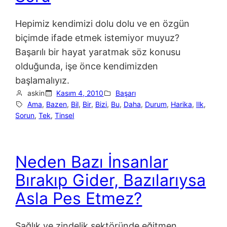
Hepimiz kendimizi dolu dolu ve en özgün
biçimde ifade etmek istemiyor muyuz?
Başarılı bir hayat yaratmak söz konusu
olduğunda, işe önce kendimizden
başlamalıyız.
askin
Kasım 4, 2010
Başarı
Ama
, 
Bazen
, 
Bil
, 
Bir
, 
Bizi
, 
Bu
, 
Daha
, 
Durum
, 
Harika
, 
Ilk
, 
Sorun
, 
Tek
, 
Tinsel
Neden Bazı İnsanlar
Bırakıp Gider, Bazılarıysa
Asla Pes Etmez?
Sağlık ve zindelik sektöründe eğitmen,